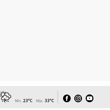
23ºC
33ºC
Mín.
Màx.