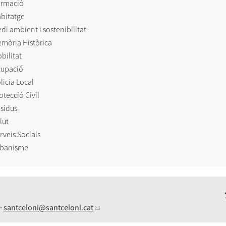
rmació
bitatge
di ambient i sostenibilitat
mòria Històrica
bilitat
upació
licia Local
otecció Civil
sidus
lut
rveis Socials
banisme
 ·
santceloni
@santceloni.cat