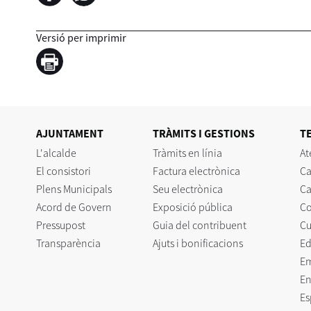
Versió per imprimir
AJUNTAMENT
TRÀMITS I GESTIONS
T
L'alcalde
Tràmits en línia
At
El consistori
Factura electrònica
Ca
Plens Municipals
Seu electrònica
Ca
Acord de Govern
Exposició pública
C
Pressupost
Guia del contribuent
Cu
Transparència
Ajuts i bonificacions
Ed
E
En
Es