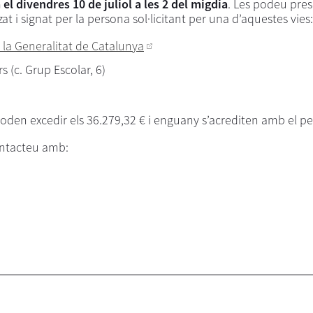
 el divendres 10 de juliol a les 2 del migdia
. Les podeu pre
 i signat per la persona sol·licitant per una d’aquestes vies:
 la Generalitat de Catalunya
rs (c. Grup Escolar, 6)
oden excedir els 36.279,32 € i enguany s’acrediten amb el per
ontacteu amb: