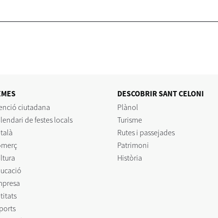
EMES
DESCOBRIR SANT CELONI
enció ciutadana
Plànol
lendari de festes locals
Turisme
talà
Rutes i passejades
omerç
Patrimoni
ltura
Història
ucació
mpresa
titats
ports