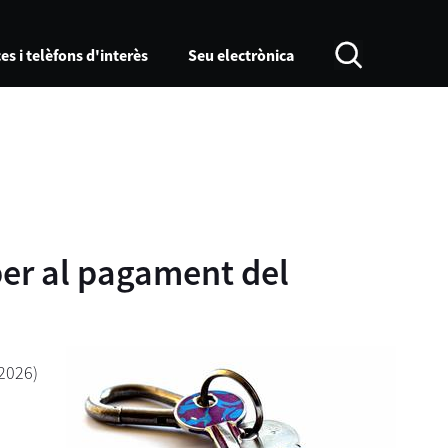
es i telèfons d'interès
Seu electrònica
 per al pagament del
/2026)