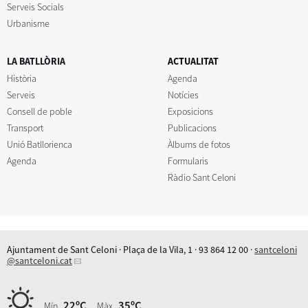
Serveis Socials
Urbanisme
LA BATLLÒRIA
ACTUALITAT
Història
Agenda
Serveis
Notícies
Consell de poble
Exposicions
Transport
Publicacions
Unió Batllorienca
Àlbums de fotos
Agenda
Formularis
Ràdio Sant Celoni
Ajuntament de Sant Celoni · Plaça de la Vila, 1 · 93 864 12 00 ·
santceloni
@santceloni.cat
22ºC
35ºC
Mín.
Màx.