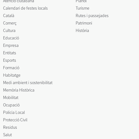
Atenció ciutadana
Plànol
Calendari de festes locals
Turisme
Català
Rutes i passejades
Comerç
Patrimoni
Cultura
Història
Educació
Empresa
Entitats
Esports
Formació
Habitatge
Medi ambient i sostenibilitat
Memòria Històrica
Mobilitat
Ocupació
Policia Local
Protecció Civil
Residus
Salut