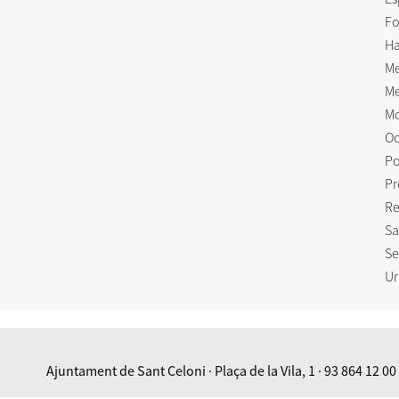
Fo
Ha
Me
Me
Mo
Oc
Po
Pr
Re
Sa
Se
Ur
Ajuntament de Sant Celoni · Plaça de la Vila, 1 · 93 864 12 00