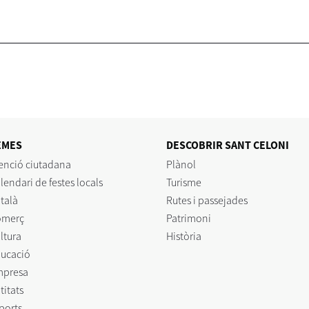
EMES
DESCOBRIR SANT CELONI
enció ciutadana
Plànol
lendari de festes locals
Turisme
talà
Rutes i passejades
omerç
Patrimoni
ltura
Història
ucació
mpresa
titats
ports