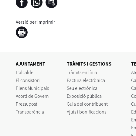
Versió per imprimir
AJUNTAMENT
TRÀMITS I GESTIONS
T
L'alcalde
Tràmits en línia
At
El consistori
Factura electrònica
Ca
Plens Municipals
Seu electrònica
Ca
Acord de Govern
Exposició pública
C
Pressupost
Guia del contribuent
Cu
Transparència
Ajuts i bonificacions
Ed
E
En
Es