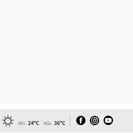
24ºC
36ºC
Mín.
Màx.