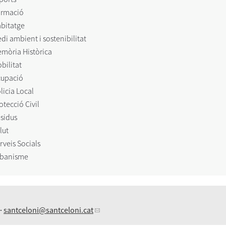
rmació
bitatge
di ambient i sostenibilitat
mòria Històrica
bilitat
upació
licia Local
otecció Civil
sidus
lut
rveis Socials
banisme
 ·
santceloni
@santceloni.cat