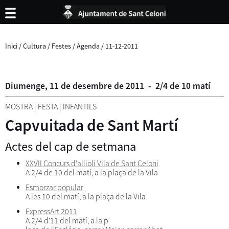
Inici
/
Cultura
/
Festes
/
Agenda
/
11-12-2011
Diumenge,
11
de
desembre
de
2011
-
2/4 de 10 matí
MOSTRA
|
FESTA
|
INFANTILS
Capvuitada de Sant Martí
Actes del cap de setmana
XXVII Concurs d'allioli Vila de Sant Celoni
A 2/4 de 10 del matí, a la plaça de la Vila
Esmorzar popular
A les 10 del matí, a la plaça de la Vila
ExpressArt 2011
A 2/4 d'11 del matí, a la p