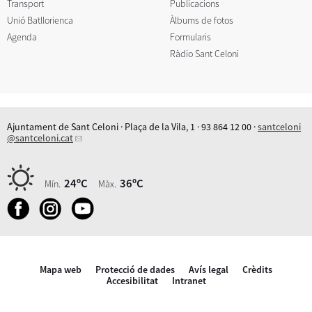
Transport
Publicacions
Unió Batllorienca
Àlbums de fotos
Agenda
Formularis
Ràdio Sant Celoni
Ajuntament de Sant Celoni · Plaça de la Vila, 1 · 93 864 12 00 ·
santceloni
@santceloni.cat
24ºC
36ºC
Mín.
Màx.
Mapa web
Protecció de dades
Avís legal
Crèdits
Accesibilitat
Intranet