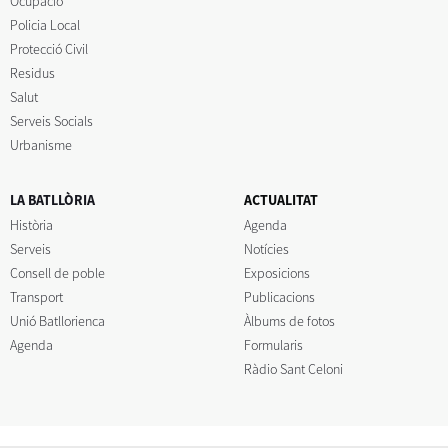
Ocupació
Policia Local
Protecció Civil
Residus
Salut
Serveis Socials
Urbanisme
LA BATLLÒRIA
ACTUALITAT
Història
Agenda
Serveis
Notícies
Consell de poble
Exposicions
Transport
Publicacions
Unió Batllorienca
Àlbums de fotos
Agenda
Formularis
Ràdio Sant Celoni