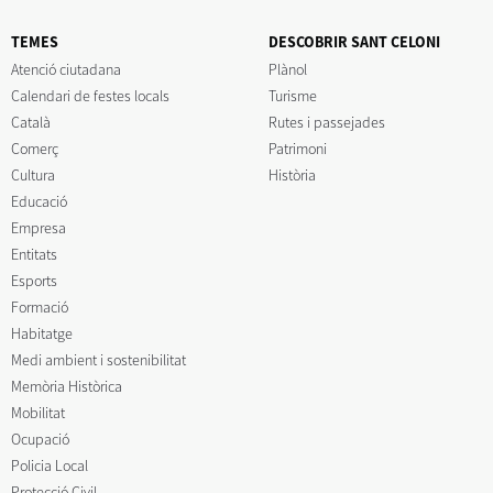
TEMES
DESCOBRIR SANT CELONI
Atenció ciutadana
Plànol
Calendari de festes locals
Turisme
Català
Rutes i passejades
Comerç
Patrimoni
Cultura
Història
Educació
Empresa
Entitats
Esports
Formació
Habitatge
Medi ambient i sostenibilitat
Memòria Històrica
Mobilitat
Ocupació
Policia Local
Protecció Civil