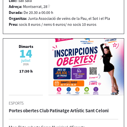
Lloc:
Sax Sala
Adreça:
Montserrat, 28
Durada:
De 20.30 a 00.00 h
Organitza:
Junta Associació de veïns de la Pau, el Sot i el Pla
Preu:
socis 8 euros / nens 6 euros/ no socis 10 euros
Dimarts
14
juliol
2026
17:30 h
ESPORTS
Portes obertes Club Patinatge Artístic Sant Celoni