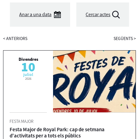
Anar a una data
Cercar actes
<
ANTERIORS
SEGÜENTS
>
Divendres
10
juliol
2026
FESTA MAJOR
Festa Major de Royal Park: cap de setmana
d'activitats per a tots els públics