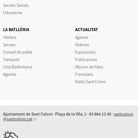
Serveis Socials
Urbanisme
LA BATLLÒRIA
ACTUALITAT
Història
Agenda
Serveis
Notícies
Consell de poble
Exposicions
Transport
Publicacions
Unió Batllorienca
Àlbums de fotos
Agenda
Formularis
Ràdio Sant Celoni
Ajuntament de Sant Celoni · Plaça de la Vila, 1 · 93 864 12 00 ·
santceloni
@santceloni.cat