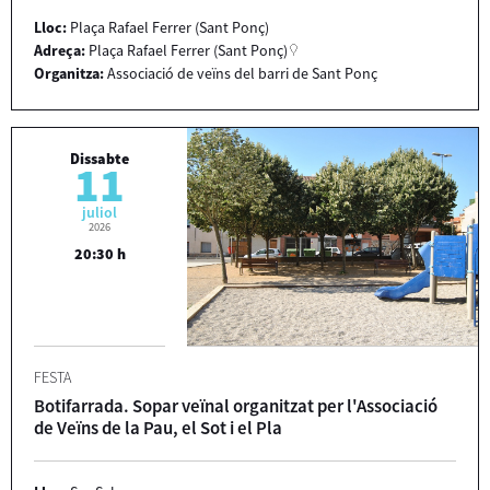
Lloc:
Plaça Rafael Ferrer (Sant Ponç)
Adreça:
Plaça Rafael Ferrer (Sant Ponç)
Organitza:
Associació de veïns del barri de Sant Ponç
Dissabte
11
juliol
2026
20:30 h
FESTA
Botifarrada. Sopar veïnal organitzat per l'Associació
de Veïns de la Pau, el Sot i el Pla