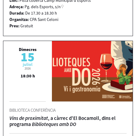
Lloc:
Pista coberta Camp Municipal d'Esports
Adreça:
Pg. dels Esports, s/n
Durada:
De 17.30 a 18.30 h
Organitza:
CPA Sant Celoni
Preu:
Gratuit
Dimecres
15
juliol
2026
18:30 h
BIBLIOTECA CONFERÈNCIA
Vins de proximitat
, a càrrec d'El Bocamoll, dins el
programa
Biblioteques amb DO