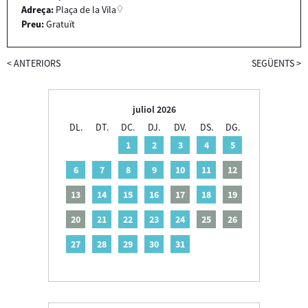
Adreça:
Plaça de la Vila
Preu:
Gratuït
<
ANTERIORS
SEGÜENTS
>
juliol 2026
DL.
DT.
DC.
DJ.
DV.
DS.
DG.
1
2
3
4
5
6
7
8
9
10
11
12
13
14
15
16
17
18
19
20
21
22
23
24
25
26
27
28
29
30
31