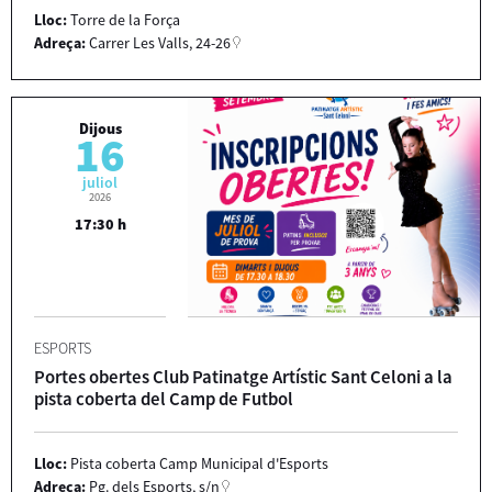
Lloc:
Torre de la Força
Adreça:
Carrer Les Valls, 24-26
Dijous
16
juliol
2026
17:30 h
ESPORTS
Portes obertes Club Patinatge Artístic Sant Celoni a la
pista coberta del Camp de Futbol
Lloc:
Pista coberta Camp Municipal d'Esports
Adreça:
Pg. dels Esports, s/n