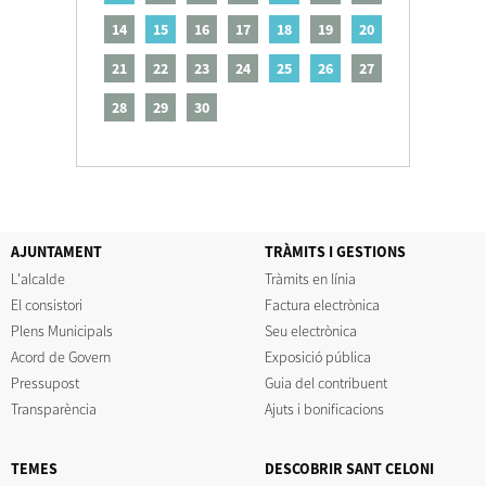
14
15
16
17
18
19
20
21
22
23
24
25
26
27
28
29
30
AJUNTAMENT
TRÀMITS I GESTIONS
L'alcalde
Tràmits en línia
El consistori
Factura electrònica
Plens Municipals
Seu electrònica
Acord de Govern
Exposició pública
Pressupost
Guia del contribuent
Transparència
Ajuts i bonificacions
TEMES
DESCOBRIR SANT CELONI