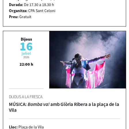
Durada:
De 17.30 a 18.30 h
Organitza:
CPA Sant Celoni
Preu:
Gratuit
Dijous
16
juliol
2026
22:00 h
DIJOUS A LA FRESCA
MÚSICA:
Bomba va!
amb Glòria Ribera a la plaça de la
Vila
Lloc:
Plaça de la Vila