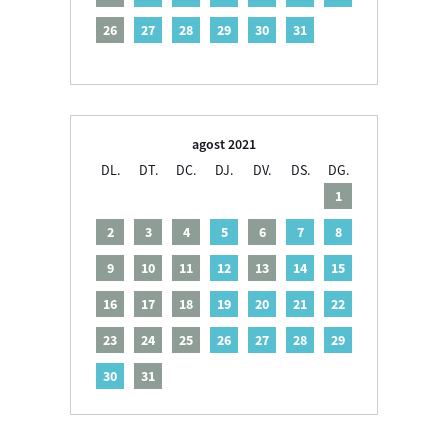
26
27
28
29
30
31
agost 2021
DL.
DT.
DC.
DJ.
DV.
DS.
DG.
1
2
3
4
5
6
7
8
9
10
11
12
13
14
15
16
17
18
19
20
21
22
23
24
25
26
27
28
29
30
31