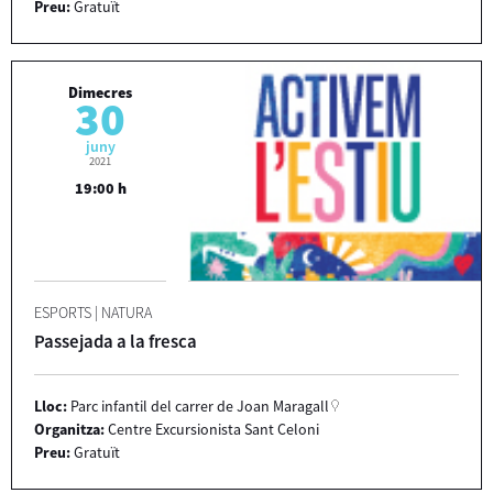
Preu:
Gratuït
Dimecres
30
juny
2021
19:00 h
ESPORTS
|
NATURA
Passejada a la fresca
Lloc:
Parc infantil del carrer de Joan Maragall
Organitza:
Centre Excursionista Sant Celoni
Preu:
Gratuït