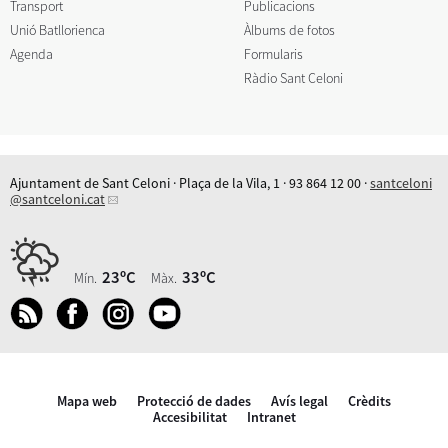
Transport
Publicacions
Unió Batllorienca
Àlbums de fotos
Agenda
Formularis
Ràdio Sant Celoni
Ajuntament de Sant Celoni · Plaça de la Vila, 1 · 93 864 12 00 ·
santceloni
@santceloni.cat
23ºC
33ºC
Mín.
Màx.
Mapa web
Protecció de dades
Avís legal
Crèdits
Accesibilitat
Intranet