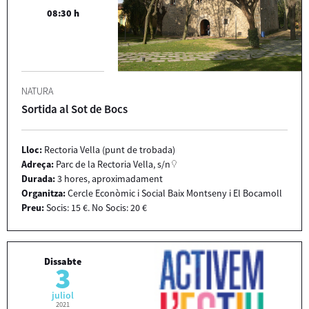
08:30 h
NATURA
Sortida al Sot de Bocs
Lloc:
Rectoria Vella (punt de trobada)
Adreça:
Parc de la Rectoria Vella, s/n
Durada:
3 hores, aproximadament
Organitza:
Cercle Econòmic i Social Baix Montseny i El Bocamoll
Preu:
Socis: 15 €. No Socis: 20 €
Dissabte
3
juliol
2021