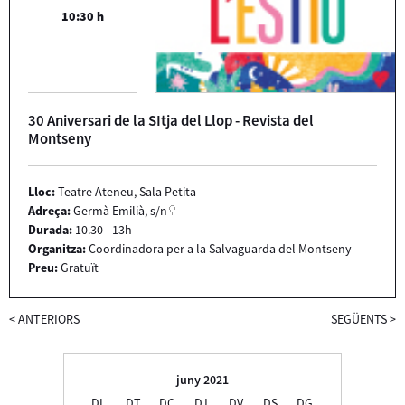
10:30 h
30 Aniversari de la SItja del Llop - Revista del
Montseny
Lloc:
Teatre Ateneu, Sala Petita
Adreça:
Germà Emilià, s/n
Durada:
10.30 - 13h
Organitza:
Coordinadora per a la Salvaguarda del Montseny
Preu:
Gratuït
<
ANTERIORS
SEGÜENTS
>
juny 2021
DL.
DT.
DC.
DJ.
DV.
DS.
DG.