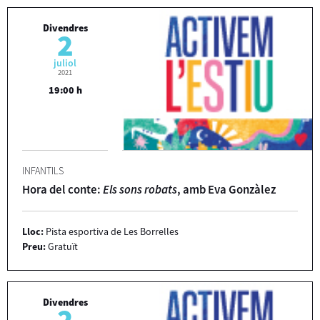
Divendres
2
juliol
2021
19:00 h
INFANTILS
Hora del conte:
Els sons robats
, amb Eva Gonzàlez
Lloc:
Pista esportiva de Les Borrelles
Preu:
Gratuït
Divendres
2