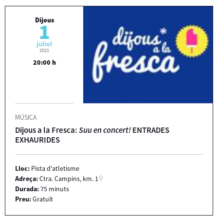
Dijous
1
juliol
2021
20:00 h
MÚSICA
Dijous a la Fresca:
Suu en concert!
ENTRADES
EXHAURIDES
Lloc:
Pista d'atletisme
Adreça:
Ctra. Campins, km. 1
Durada:
75 minuts
Preu:
Gratuït