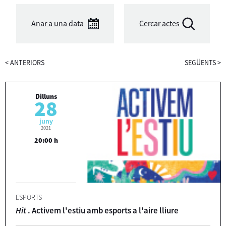
Anar a una data
Cercar actes
<
ANTERIORS
SEGÜENTS
>
Dilluns
28
juny
2021
20:00 h
ESPORTS
Hit
. Activem l'estiu amb esports a l'aire lliure