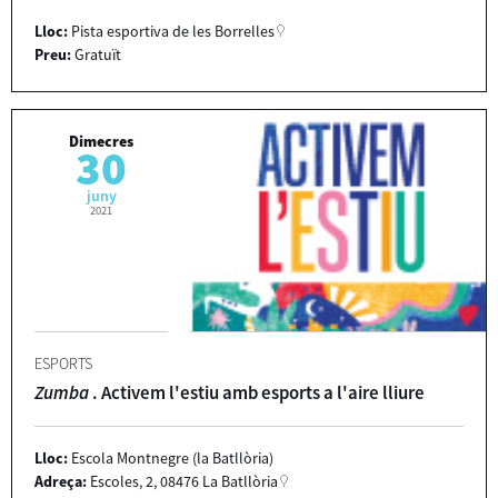
Lloc:
Pista esportiva de les Borrelles
Preu:
Gratuït
Dimecres
30
juny
2021
ESPORTS
Zumba
. Activem l'estiu amb esports a l'aire lliure
Lloc:
Escola Montnegre (la Batllòria)
Adreça:
Escoles, 2, 08476 La Batllòria