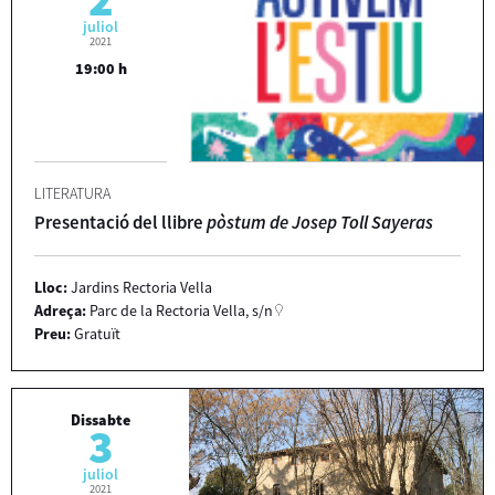
juliol
2021
19:00 h
LITERATURA
Presentació del llibre
pòstum de Josep Toll Sayeras
Lloc:
Jardins Rectoria Vella
Adreça:
Parc de la Rectoria Vella, s/n
Preu:
Gratuït
Dissabte
3
juliol
2021