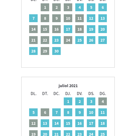
1
2
3
4
5
6
7
8
9
10
11
12
13
14
15
16
17
18
19
20
21
22
23
24
25
26
27
28
29
30
juliol 2021
DL.
DT.
DC.
DJ.
DV.
DS.
DG.
1
2
3
4
5
6
7
8
9
10
11
12
13
14
15
16
17
18
19
20
21
22
23
24
25