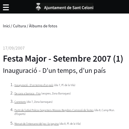
Inici
/
Cultura
/
Àlbums de fotos
17/09/2007
Festa Major - Setembre 2007 (1)
Inauguració - D'un temps, d'un país
Inauguració - D'un temps d'un país
(dia 7, Pl. de la Vila)
De cara a barraca - Fira
(vespres, Zona Barraques)
Corretorts
(dia 7, Zona barraques)
Partit de futbol Policia-Geganters-Mossos-Regidors-Comissió de festes
(dia 8, Camp Mun.
d'Esports)
Mercat de l'intercanvi del joc i la joguina
(dia 8, Pl. de la Vila)