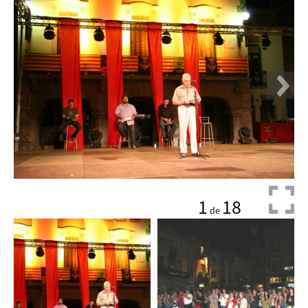
1
18
de