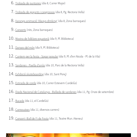
Trobada de puntaires
(dia 8, Carrer Major)
Trobada de gegants i capgrossos
(dia 8, Pg. Rectoria Vella)
Xaranga animació 'Always drinking'
(dia 8, Zona barraques)
Concerts
(nits, Zona barraques)
Mostra de folklore equatorià
(dia 9, Pl. Biblioteca)
Danses del món
(dia 9, Pl. Biblioteca)
Cantem per la festa - Sopar popular
(dia 9, Pl. d'en Nicola - Pl. de la Vila)
Sardanes - Paella d'arròs
(dia 10, Parc de la Rectoria Vella)
Exhibició skateboarding
(dia 10, Sant Ponç)
Estirada de corda
(dia 10, Carrer Estevem Cardelús)
Diada Nacional de Catalunya - Ballada de sardanes
(dia 11, Pg. Onze de setembre)
Rucada
(dia 11, el Cardelús)
Correxutxes
(dia 11, diversos carrers)
Concert i Ball de Fi de Festa
(dia 11, Teatre Mun. Ateneu)