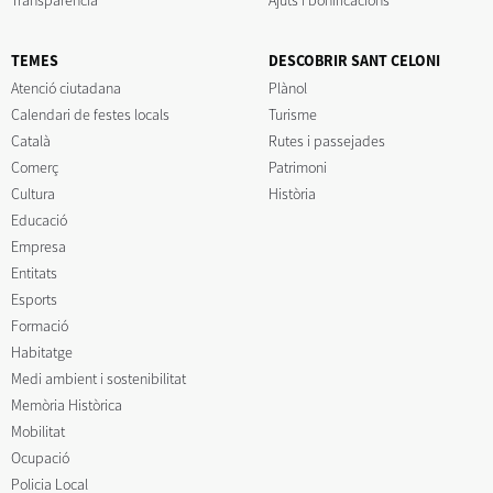
Transparència
Ajuts i bonificacions
TEMES
DESCOBRIR SANT CELONI
Atenció ciutadana
Plànol
Calendari de festes locals
Turisme
Català
Rutes i passejades
Comerç
Patrimoni
Cultura
Història
Educació
Empresa
Entitats
Esports
Formació
Habitatge
Medi ambient i sostenibilitat
Memòria Històrica
Mobilitat
Ocupació
Policia Local