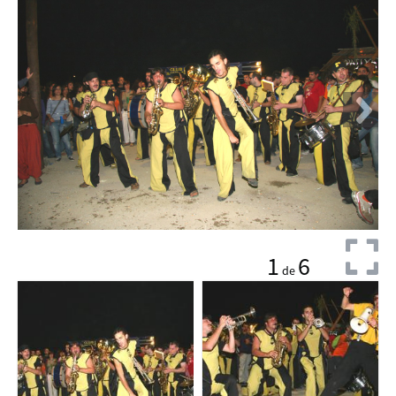
1
6
de