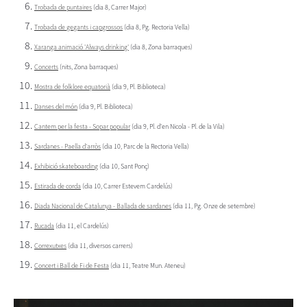
Trobada de puntaires
(dia 8, Carrer Major)
Trobada de gegants i capgrossos
(dia 8, Pg. Rectoria Vella)
Xaranga animació 'Always drinking'
(dia 8, Zona barraques)
Concerts
(nits, Zona barraques)
Mostra de folklore equatorià
(dia 9, Pl. Biblioteca)
Danses del món
(dia 9, Pl. Biblioteca)
Cantem per la festa - Sopar popular
(dia 9, Pl. d'en Nicola - Pl. de la Vila)
Sardanes - Paella d'arròs
(dia 10, Parc de la Rectoria Vella)
Exhibició skateboarding
(dia 10, Sant Ponç)
Estirada de corda
(dia 10, Carrer Estevem Cardelús)
Diada Nacional de Catalunya - Ballada de sardanes
(dia 11, Pg. Onze de setembre)
Rucada
(dia 11, el Cardelús)
Correxutxes
(dia 11, diversos carrers)
Concert i Ball de Fi de Festa
(dia 11, Teatre Mun. Ateneu)