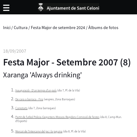
Inici
/
Cultura
/
Festa Major de setembre 2024
/
Àlbums de fotos
18/09/2007
Festa Major - Setembre 2007 (8)
Xaranga 'Always drinking'
Inauguració - D'un temps d'un país
(dia 7, Pl. de la Vila)
De cara a barraca - Fira
(vespres, Zona Barraques)
Corretorts
(dia 7, Zona barraques)
Partit de futbol Policia-Geganters-Mossos-Regidors-Comissió de festes
(dia 8, Camp Mun.
d'Esports)
Mercat de l'intercanvi del joc i la joguina
(dia 8, Pl. de la Vila)