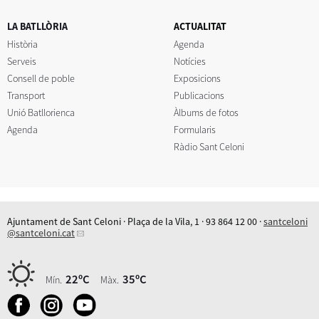
LA BATLLÒRIA
ACTUALITAT
Història
Agenda
Serveis
Notícies
Consell de poble
Exposicions
Transport
Publicacions
Unió Batllorienca
Àlbums de fotos
Agenda
Formularis
Ràdio Sant Celoni
Ajuntament de Sant Celoni · Plaça de la Vila, 1 · 93 864 12 00 ·
santceloni
@santceloni.cat
22ºC
35ºC
Mín.
Màx.