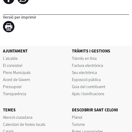
Versió per imprimir
AJUNTAMENT
TRÀMITS I GESTIONS
L'alcalde
Tràmits en línia
El consistori
Factura electrònica
Plens Municipals
Seu electrònica
Acord de Govern
Exposició pública
Pressupost
Guia del contribuent
Transparència
Ajuts i bonificacions
TEMES
DESCOBRIR SANT CELONI
Atenció ciutadana
Plànol
Calendari de festes locals
Turisme
Català
Rutes i passejades