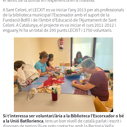
el sentit de la utilitat en l’experiència en si mateixa.
A Sant Celoni, el LECXIT es va iniciar l’any 2013 per als professionals
de la biblioteca municipal l’Escorxador amb el suport de la
Fundació Bofill i de l’àmbit d’Educació de l’Ajuntament de Sant
Celoni. A Catalunya, el projecte es va iniciar el curs 2011-2012 i
enguany hi ha un total de 295 punts LECXIT i 1750 voluntaris.
Si t’interessa ser voluntari/ària a la Biblioteca l’Escorxador o bé
a la Unió Batllorienca
, tens un bon nivell de català parlat i escrit i
disposes de temps lliure pots contactar amb la Rectoria Vella