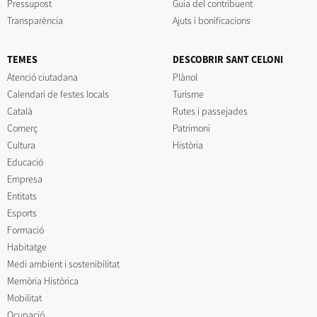
Pressupost
Guia del contribuent
Transparència
Ajuts i bonificacions
TEMES
DESCOBRIR SANT CELONI
Atenció ciutadana
Plànol
Calendari de festes locals
Turisme
Català
Rutes i passejades
Comerç
Patrimoni
Cultura
Història
Educació
Empresa
Entitats
Esports
Formació
Habitatge
Medi ambient i sostenibilitat
Memòria Històrica
Mobilitat
Ocupació