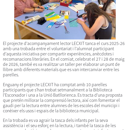
El projecte d'acompanyament lector LECXIT tanca el curs 2025-26
amb una trobada entre el voluntariat i l'alumnat participant
d'aquesta iniciativa per compartir experiències, anècdotes i
recomanacions literàries. En el comiat, celebrat el 27 i 28 de maig
de 2026, també es va realitzar un taller per elaborar un punt de
llibre amb diferents materials que es van intercanviar entre les
parelles.
Enguany el projecte LECXIT ha comptat amb 10 parelles
participants que s'han trobat setmanalment a la Biblioteca
l'Escorxador i una a la Unió Batllorienca. Es tracta d'una proposta
que pretén millorar la comprensió lectora, així com fomentar el
gaudi per la lectura entre alumnes de les escoles del municipi i
conèixer els usos i espais de la biblioteca municipal.
En la trobada es va agrair la tasca dels infants per la seva
assistència i el seu esforç en la lectura, i també la tasca de les