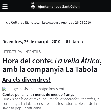
Inici
/
Cultura
/
Biblioteca l'Escorxador
/
Agenda
/
26-03-2010
Divendres,
26
de
març
de
2010
-
6 h tarda
LITERATURA
|
INFANTILS
Hora del conte:
La vella Àfrica
,
amb la companyia La Tabola
Ara els divendres!
Contes per a nens i nenes de més de 4 anys
Dins
La catifa de les mil i una... rondalles contades i cantades
, la
companyia La Tabola ens presenta les històries plenes de la
saviesa popular africana.