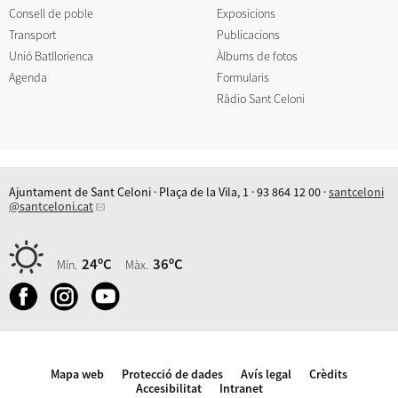
Consell de poble
Exposicions
Transport
Publicacions
Unió Batllorienca
Àlbums de fotos
Agenda
Formularis
Ràdio Sant Celoni
Ajuntament de Sant Celoni · Plaça de la Vila, 1 · 93 864 12 00 ·
santceloni
@santceloni.cat
24ºC
36ºC
Mín.
Màx.
Mapa web
Protecció de dades
Avís legal
Crèdits
Accesibilitat
Intranet