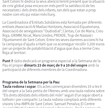
Sant Celoni hi dedica la seva atenció tenint present que la situació
de crisi global posa encara en més perill la satisfacció de les
necessitats i dels drets dels infants, tan dels que estan a prop
nostre com els qui estan més lluny.
La Coordinadora d'Entitats Solidàries està formada per diferents
entitats (Associació Al Madaa Horitzons, Associació Equatoriana,
Associació de senegalesos "Oudiodial", Càritas, Cor de Maria, Creu
Roja, GRIMM, Nicat, Mans Unides, PROIDE, Trup de Nassos) i
l'Ajuntament de Sant Celoni. Entre les seves darreres accions hi ha
la campanya d'ajuda a Haití que va aconseguir recollir 3.200 euros
per un projecte de potabilització d'aigua que duu a terme Creu
Roja al territori.
Punt 7
ràdio dedicarà un programa especial a la Setmana de la
Pau el proper
dimarts 23 de març de 9 a 10 del vespre
amb la
participació de diferents membres de la Coordinadora.
Programa de la Setmana per la Pau:
Taula rodona i sopar
. Els actes començaran divendres 19 a les 9
del vespre a la Sala petita de l'Ateneu amb una taula rodona sobre
"Els drets oblidats dels infants del món" seguit d'un sopar obert a
tothom i per compartir. La taula rodona comptarà amb diferents
visions: Una AMPA de Sant Celoni. Samuel Penalva; El Centre