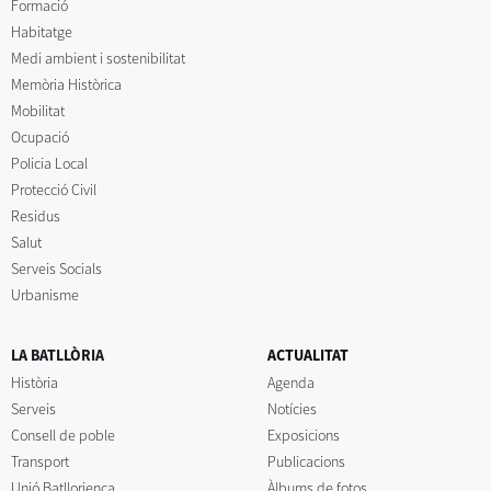
Formació
Habitatge
Medi ambient i sostenibilitat
Memòria Històrica
Mobilitat
Ocupació
Policia Local
Protecció Civil
Residus
Salut
Serveis Socials
Urbanisme
LA BATLLÒRIA
ACTUALITAT
Història
Agenda
Serveis
Notícies
Consell de poble
Exposicions
Transport
Publicacions
Unió Batllorienca
Àlbums de fotos