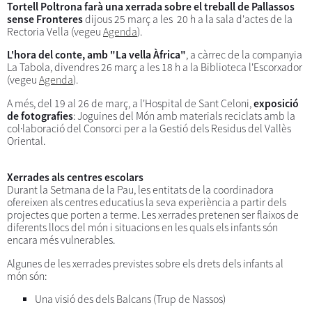
Tortell Poltrona farà una xerrada sobre el treball de Pallassos
sense Fronteres
dijous 25 març a les 20 h a la sala d'actes de la
Rectoria Vella (vegeu
Agenda
).
L'hora del conte, amb "La vella Àfrica"
, a càrrec de la companyia
La Tabola, divendres 26 març a les 18 h a la Biblioteca l'Escorxador
(vegeu
Agenda
).
A més, del 19 al 26 de març, a l'Hospital de Sant Celoni,
exposició
de fotografies
: Joguines del Món amb materials reciclats amb la
col·laboració del Consorci per a la Gestió dels Residus del Vallès
Oriental.
Xerrades als centres escolars
Durant la Setmana de la Pau, les entitats de la coordinadora
ofereixen als centres educatius la seva experiència a partir dels
projectes que porten a terme. Les xerrades pretenen ser flaixos de
diferents llocs del món i situacions en les quals els infants són
encara més vulnerables.
Algunes de les xerrades previstes sobre els drets dels infants al
món són:
Una visió des dels Balcans (Trup de Nassos)