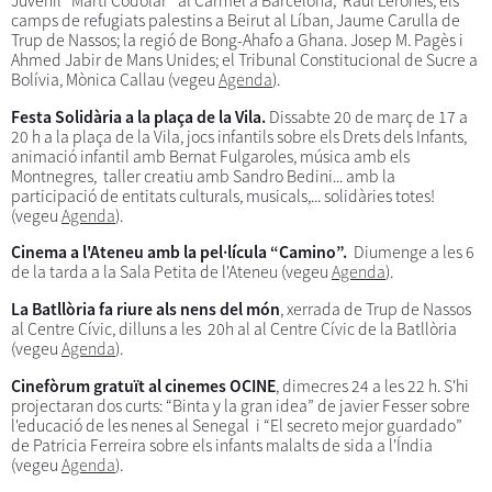
Juvenil “Martí Codolar” al Carmel a Barcelona, Raúl Lerones; els
camps de refugiats palestins a Beirut al Líban, Jaume Carulla de
Trup de Nassos; la regió de Bong-Ahafo a Ghana. Josep M. Pagès i
Ahmed Jabir de Mans Unides; el Tribunal Constitucional de Sucre a
Bolívia, Mònica Callau (vegeu
Agenda
).
Festa Solidària a la plaça de la Vila.
Dissabte 20 de març de 17 a
20 h a la plaça de la Vila, jocs infantils sobre els Drets dels Infants,
animació infantil amb Bernat Fulgaroles, música amb els
Montnegres, taller creatiu amb Sandro Bedini... amb la
participació de entitats culturals, musicals,... solidàries totes!
(vegeu
Agenda
).
Cinema a l'Ateneu amb la pel·lícula “Camino”.
Diumenge a les 6
de la tarda a la Sala Petita de l'Ateneu (vegeu
Agenda
).
La Batllòria fa riure als nens del món
, xerrada de Trup de Nassos
al Centre Cívic, dilluns a les 20h al al Centre Cívic de la Batllòria
(vegeu
Agenda
).
Cinefòrum gratuït al cinemes OCINE
, dimecres 24 a les 22 h. S'hi
projectaran dos curts: “Binta y la gran idea” de javier Fesser sobre
l'educació de les nenes al Senegal i “El secreto mejor guardado”
de Patricia Ferreira sobre els infants malalts de sida a l'Índia
(vegeu
Agenda
).