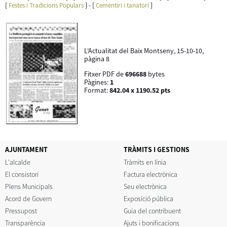
[
] - [
]
Festes i Tradicions Populars
Cementiri i tanatori
L'Actualitat del Baix Montseny, 15-10-10,
pàgina 8
Fitxer PDF de
696688
bytes
Pàgines:
1
Format:
842.04 x 1190.52 pts
AJUNTAMENT
TRÀMITS I GESTIONS
L'alcalde
Tràmits en línia
El consistori
Factura electrònica
Plens Municipals
Seu electrònica
Acord de Govern
Exposició pública
Pressupost
Guia del contribuent
Transparència
Ajuts i bonificacions