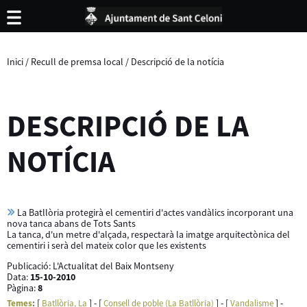
Inici
/
Recull de premsa local
/
Descripció de la notícia
DESCRIPCIÓ DE LA
NOTÍCIA
La Batllòria protegirà el cementiri d'actes vandàlics incorporant una
nova tanca abans de Tots Sants
La tanca, d'un metre d'alçada, respectarà la imatge arquitectònica del
cementiri i serà del mateix color que les existents
Publicació:
L'Actualitat del Baix Montseny
Data:
15-10-2010
Pàgina:
8
[
] - [
] - [
] -
Temes
:
Batllòria, La
Consell de poble (La Batllòria)
Vandalisme