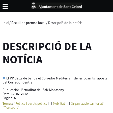
Inici
/
Recull de premsa local
/
Descripció de la notícia
DESCRIPCIÓ DE LA
NOTÍCIA
El PP deixa de banda el Corredor Mediterrani de ferrocarrils i aposta
pel Corredor Central
Publicació:
L'Actualitat del Baix Montseny
Data:
17-02-2012
Pàgina:
6
[
] - [
] - [
] -
Temes
:
Política i partits polítics
Mobilitat
Organització territorial
[
]
Transport