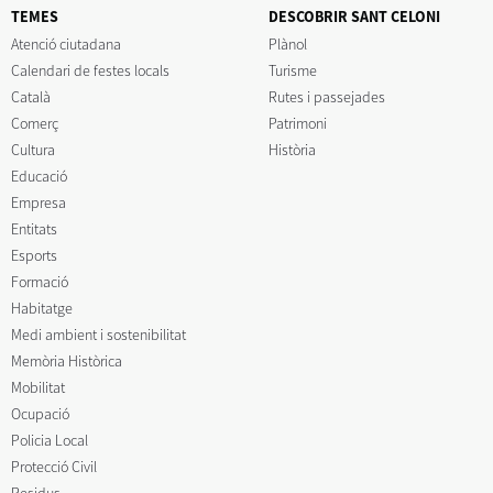
TEMES
DESCOBRIR SANT CELONI
Atenció ciutadana
Plànol
Calendari de festes locals
Turisme
Català
Rutes i passejades
Comerç
Patrimoni
Cultura
Història
Educació
Empresa
Entitats
Esports
Formació
Habitatge
Medi ambient i sostenibilitat
Memòria Històrica
Mobilitat
Ocupació
Policia Local
Protecció Civil
Residus