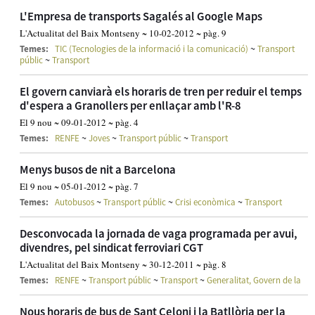
L'Empresa de transports Sagalés al Google Maps
L'Actualitat del Baix Montseny ~ 10-02-2012 ~ pàg. 9
~
Temes:
TIC (Tecnologies de la informació i la comunicació)
Transport
~
públic
Transport
El govern canviarà els horaris de tren per reduir el temps
d'espera a Granollers per enllaçar amb l'R-8
El 9 nou ~ 09-01-2012 ~ pàg. 4
~
~
~
Temes:
RENFE
Joves
Transport públic
Transport
Menys busos de nit a Barcelona
El 9 nou ~ 05-01-2012 ~ pàg. 7
~
~
~
Temes:
Autobusos
Transport públic
Crisi econòmica
Transport
Desconvocada la jornada de vaga programada per avui,
divendres, pel sindicat ferroviari CGT
L'Actualitat del Baix Montseny ~ 30-12-2011 ~ pàg. 8
~
~
~
Temes:
RENFE
Transport públic
Transport
Generalitat, Govern de la
Nous horaris de bus de Sant Celoni i la Batllòria per la