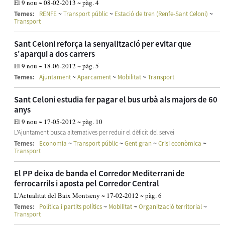
El 9 nou ~ 08-02-2013 ~ pàg. 4
~
~
~
Temes:
RENFE
Transport públic
Estació de tren (Renfe-Sant Celoni)
Transport
Sant Celoni reforça la senyalització per evitar que
s'aparqui a dos carrers
El 9 nou ~ 18-06-2012 ~ pàg. 5
~
~
~
Temes:
Ajuntament
Aparcament
Mobilitat
Transport
Sant Celoni estudia fer pagar el bus urbà als majors de 60
anys
El 9 nou ~ 17-05-2012 ~ pàg. 10
L'Ajuntament busca alternatives per reduir el dèficit del servei
~
~
~
~
Temes:
Economia
Transport públic
Gent gran
Crisi econòmica
Transport
El PP deixa de banda el Corredor Mediterrani de
ferrocarrils i aposta pel Corredor Central
L'Actualitat del Baix Montseny ~ 17-02-2012 ~ pàg. 6
~
~
~
Temes:
Política i partits polítics
Mobilitat
Organització territorial
Transport