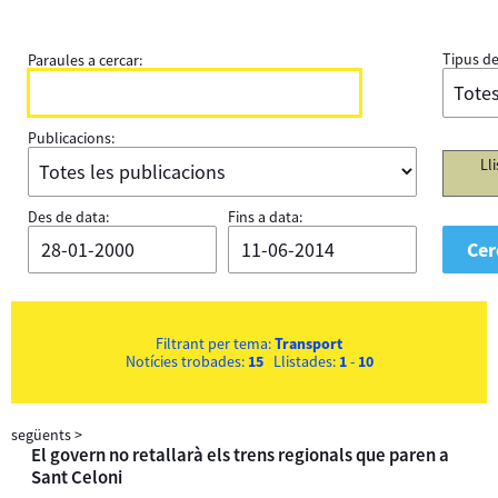
Tipus de
Paraules a cercar:
Publicacions:
Ll
Des de data:
Fins a data:
Filtrant per tema:
Transport
Notícies trobades:
15
Llistades:
1
-
10
següents
>
El govern no retallarà els trens regionals que paren a
Sant Celoni