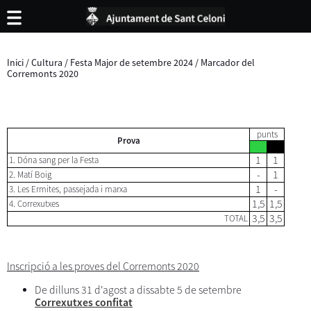
Inici
/
Cultura
/
Festa Major de setembre 2024
/
Marcador del
Corremonts 2020
punts
Prova
1
1
1. Dóna sang per la Festa
-
1
2. Matí Boig
1
-
3. Les Ermites, passejada i marxa
1,5
1,5
4. Correxutxes
3,5
3,5
TOTAL
Inscripció a les proves del Corremonts 2020
De dilluns 31 d'agost a dissabte 5 de setembre
Correxutxes confitat