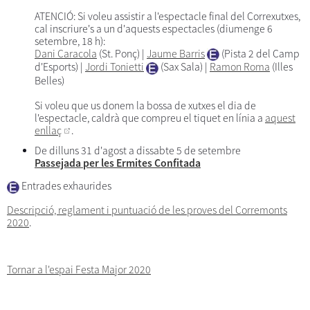
ATENCIÓ: Si voleu assistir a l'espectacle final del Correxutxes,
cal inscriure's a un d'aquests espectacles (diumenge 6
setembre, 18 h):
Dani Caracola
(St. Ponç) |
Jaume Barris
(Pista 2 del Camp
d'Esports) |
Jordi Tonietti
(Sax Sala) |
Ramon Roma
(Illes
Belles)
Si voleu que us donem la bossa de xutxes el dia de
l'espectacle, caldrà que compreu el tiquet en línia a
aquest
enllaç
.
De dilluns 31 d'agost a dissabte 5 de setembre
Passejada per les Ermites Confitada
Entrades exhaurides
Descripció, reglament i puntuació de les proves del Corremonts
2020
.
Tornar a l'espai Festa Major 2020