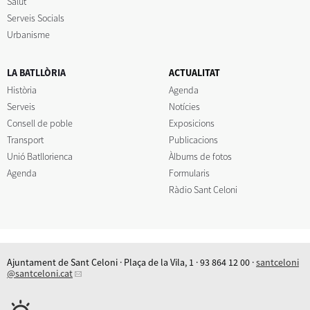
Salut
Serveis Socials
Urbanisme
LA BATLLÒRIA
ACTUALITAT
Història
Agenda
Serveis
Notícies
Consell de poble
Exposicions
Transport
Publicacions
Unió Batllorienca
Àlbums de fotos
Agenda
Formularis
Ràdio Sant Celoni
Ajuntament de Sant Celoni · Plaça de la Vila, 1 · 93 864 12 00 ·
santceloni
@santceloni.cat