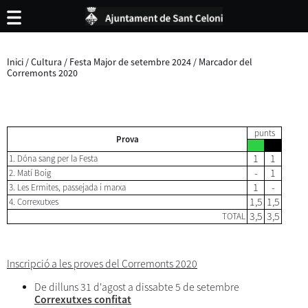
Inici
/
Cultura
/
Festa Major de setembre 2024
/
Marcador del
Corremonts 2020
punts
Prova
1
1
1. Dóna sang per la Festa
-
1
2. Matí Boig
1
-
3. Les Ermites, passejada i marxa
1,5
1,5
4. Correxutxes
3,5
3,5
TOTAL
Inscripció a les proves del Corremonts 2020
De dilluns 31 d'agost a dissabte 5 de setembre
Correxutxes confitat