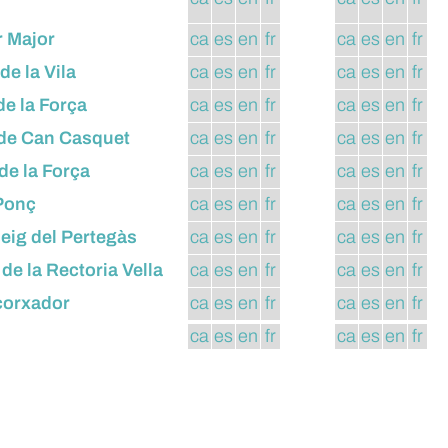
r Major
ca
es
en
fr
ca
es
en
fr
de la Vila
ca
es
en
fr
ca
es
en
fr
de la Força
ca
es
en
fr
ca
es
en
fr
 de Can Casquet
ca
es
en
fr
ca
es
en
fr
de la Força
ca
es
en
fr
ca
es
en
fr
Ponç
ca
es
en
fr
ca
es
en
fr
eig del Pertegàs
ca
es
en
fr
ca
es
en
fr
de la Rectoria Vella
ca
es
en
fr
ca
es
en
fr
corxador
ca
es
en
fr
ca
es
en
fr
ca
es
en
fr
ca
es
en
fr