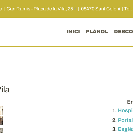
me
|
Can Ramis - Plaça de la Vila, 25
| 08470 Sant Celoni |
Tel.
INICI
PLÀNOL
DESCO
ila
En
1.
Hospit
2.
Portal
3.
Esglé