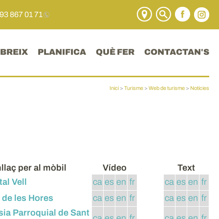
 93 867 01 71
BREIX
PLANIFICA
QUÈ FER
CONTACTAN'S
Inici
>
Turisme
>
Web de turisme
>
Notícies
llaç per al mòbil
Vídeo
Text
al Vell
ca
es
en
fr
ca
es
en
fr
 de les Hores
ca
es
en
fr
ca
es
en
fr
sia Parroquial de Sant
ca
es
en
fr
ca
es
en
fr