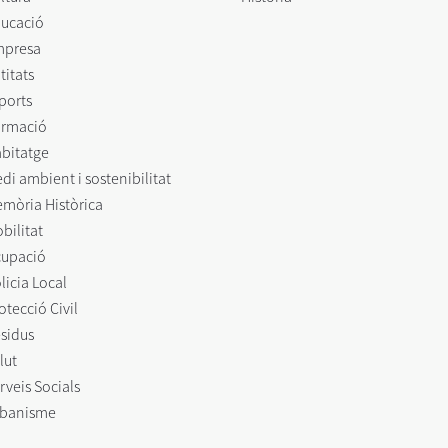
ucació
mpresa
titats
ports
rmació
bitatge
di ambient i sostenibilitat
mòria Històrica
bilitat
upació
licia Local
otecció Civil
sidus
lut
rveis Socials
banisme