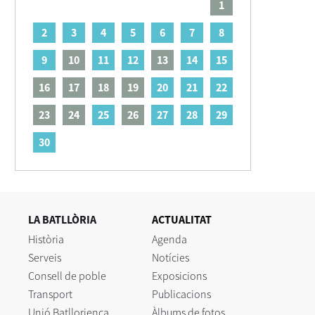
1
2
3
4
5
6
7
8
9
10
11
12
13
14
15
16
17
18
19
20
21
22
23
24
25
26
27
28
29
30
LA BATLLÒRIA
ACTUALITAT
Història
Agenda
Serveis
Notícies
Consell de poble
Exposicions
Transport
Publicacions
Unió Batllorienca
Àlbums de fotos