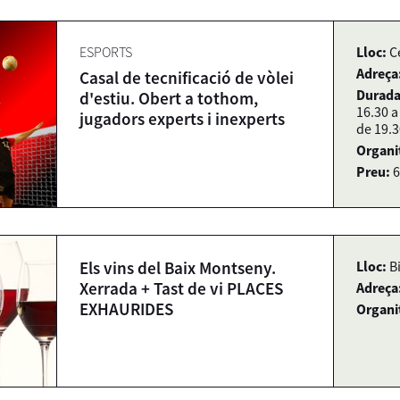
ESPORTS
Lloc:
C
Adreça
Casal de tecnificació de vòlei
Durada
d'estiu. Obert a tothom,
16.30 a
jugadors experts i inexperts
de 19.3
Organi
Preu:
6
Els vins del Baix Montseny.
Lloc:
B
Xerrada + Tast de vi PLACES
Adreça
EXHAURIDES
Organi