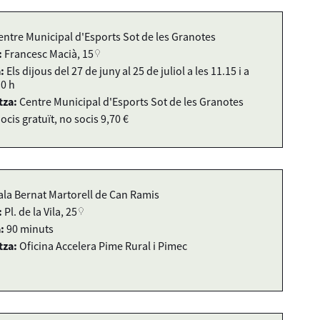
entre Municipal d'Esports Sot de les Granotes
:
Francesc Macià, 15
:
Els dijous del 27 de juny al 25 de juliol a les 11.15 i a
30 h
tza:
Centre Municipal d'Esports Sot de les Granotes
ocis gratuït, no socis 9,70 €
ala Bernat Martorell de Can Ramis
:
Pl. de la Vila, 25
:
90 minuts
tza:
Oficina Accelera Pime Rural i Pimec