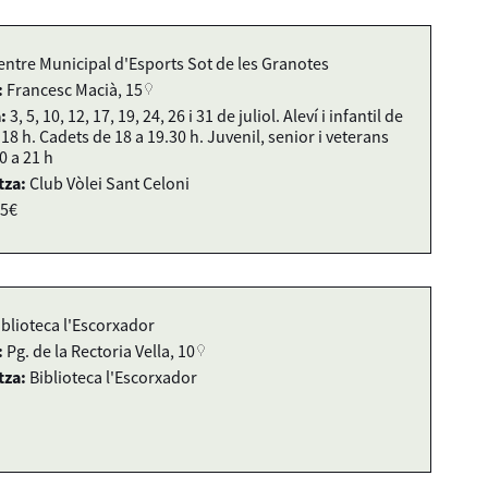
entre Municipal d'Esports Sot de les Granotes
:
Francesc Macià, 15
:
3, 5, 10, 12, 17, 19, 24, 26 i 31 de juliol. Aleví i infantil de
 18 h. Cadets de 18 a 19.30 h. Juvenil, senior i veterans
0 a 21 h
tza:
Club Vòlei Sant Celoni
5€
iblioteca l'Escorxador
:
Pg. de la Rectoria Vella, 10
tza:
Biblioteca l'Escorxador