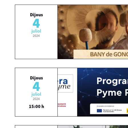
Dijous
4
juliol
2024
Dijous
4
juliol
2024
15:00 h