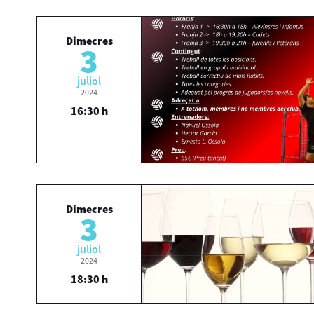
Dimecres
3
juliol
2024
16:30 h
Dimecres
3
juliol
2024
18:30 h