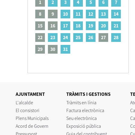
1
2
3
4
5
6
7
8
9
10
11
12
13
14
15
16
17
18
19
20
21
22
23
24
25
26
27
28
29
30
31
AJUNTAMENT
TRÀMITS I GESTIONS
T
L'alcalde
Tràmits en línia
At
El consistori
Factura electrònica
Ca
Plens Municipals
Seu electrònica
Ca
Acord de Govern
Exposició pública
C
Pressupost
Guia del contribuent
Cu