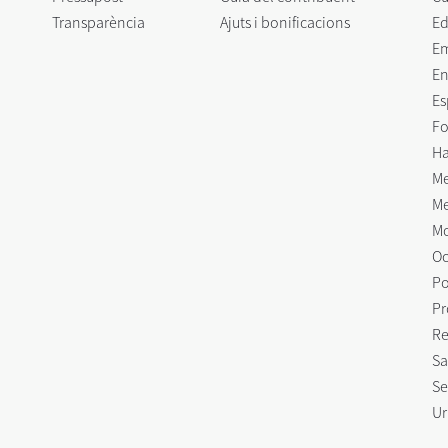
Transparència
Ajuts i bonificacions
Ed
E
En
Es
Fo
Ha
Me
Me
Mo
Oc
Po
Pr
Re
Sa
Se
Ur