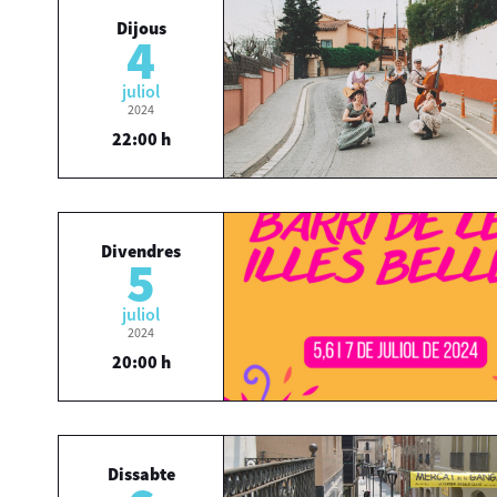
Dijous
4
juliol
2024
22:00 h
Divendres
5
juliol
2024
20:00 h
Dissabte