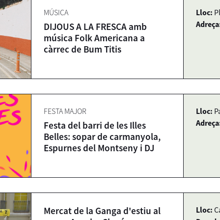
MÚSICA
Lloc:
P
Adreça
DIJOUS A LA FRESCA amb
música Folk Americana a
càrrec de Bum Titis
FESTA MAJOR
Lloc:
Pa
Adreça
Festa del barri de les Illes
Belles: sopar de carmanyola,
Espurnes del Montseny i DJ
Mercat de la Ganga d'estiu al
Lloc:
C