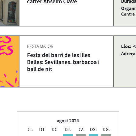
carrer Anselm Clavé
Durada
Organi
Centre
FESTA MAJOR
Lloc:
Pa
Adreça
Festa del barri de les Illes
Belles: Sevillanes, barbacoa i
ball de nit
agost 2024
DL.
DT.
DC.
DJ.
DV.
DS.
DG.