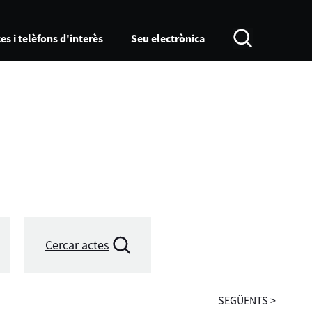
es i telèfons d'interès
Seu electrònica
Cercar actes
SEGÜENTS
>