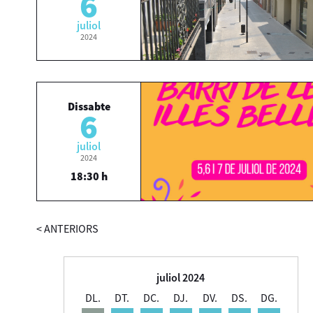
6
juliol
2024
Dissabte
6
juliol
2024
18:30 h
<
ANTERIORS
juliol 2024
DL.
DT.
DC.
DJ.
DV.
DS.
DG.