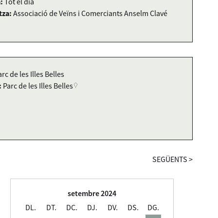
:
Tot el dia
tza:
Associació de Veïns i Comerciants Anselm Clavé
rc de les Illes Belles
:
Parc de les Illes Belles
SEGÜENTS
>
setembre 2024
DL.
DT.
DC.
DJ.
DV.
DS.
DG.