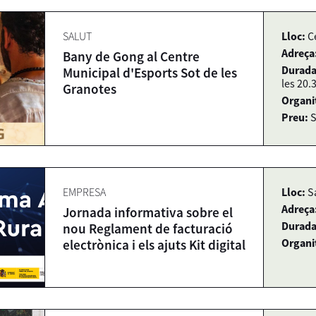
SALUT
Lloc:
C
Adreça
Bany de Gong al Centre
Durada
Municipal d'Esports Sot de les
les 20.
Granotes
Organi
Preu:
S
EMPRESA
Lloc:
S
Adreça
Jornada informativa sobre el
Durada
nou Reglament de facturació
Organi
electrònica i els ajuts Kit digital