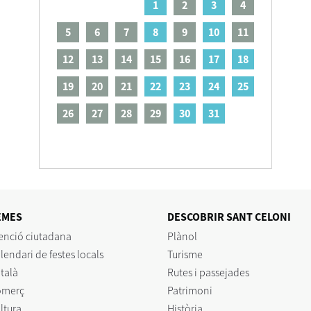
1
2
3
4
5
6
7
8
9
10
11
12
13
14
15
16
17
18
19
20
21
22
23
24
25
26
27
28
29
30
31
EMES
DESCOBRIR SANT CELONI
enció ciutadana
Plànol
lendari de festes locals
Turisme
talà
Rutes i passejades
omerç
Patrimoni
ltura
Història