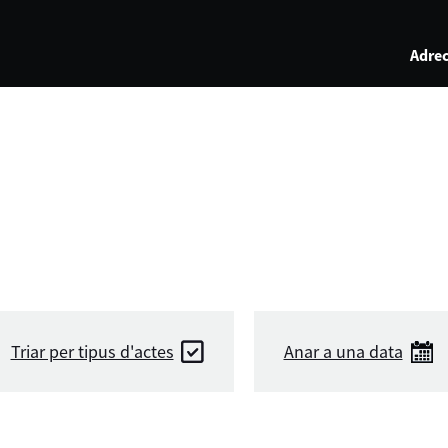
Adrec
Triar per tipus d'actes
Anar a una data